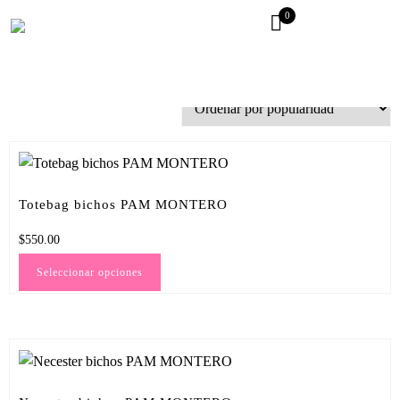
0
serigrafía
Mostrando los 4 resultados
Totebag bichos PAM MONTERO
$
550.00
Seleccionar opciones